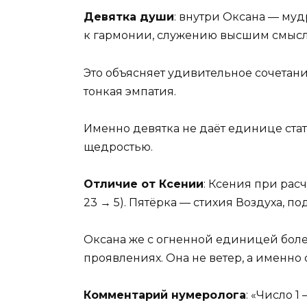
Девятка души
: внутри Оксана — муд
к гармонии, служению высшим смыс
Это объясняет удивительное сочетан
тонкая эмпатия.
Именно девятка не даёт единице ста
щедростью.
Отличие от Ксении
: Ксения при расч
23 → 5). Пятёрка — стихия Воздуха, п
Оксана же с огненной единицей более
проявлениях. Она не ветер, а именно 
Комментарий нумеролога
: «Число 1