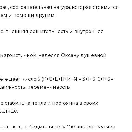
рая, сострадательная натура, которая стремится
лам и помощи другим.
ие: внешняя решительность и внутренняя
ть эгоистичной, наделяя Оксану душевной
ёте даёт число 5 (К+С+Е+Н+И+Я = 3+1+6+6+1+6 =
одвижность, переменчивость.
 стабильна, тепла и постоянна в своих
солнце.
 — это код победителя, но у Оксаны он смягчён