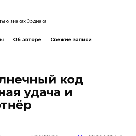
ы о знаках Зодиака
ты
Об авторе
Свежие записи
олнечный код
ная удача и
ртнёр