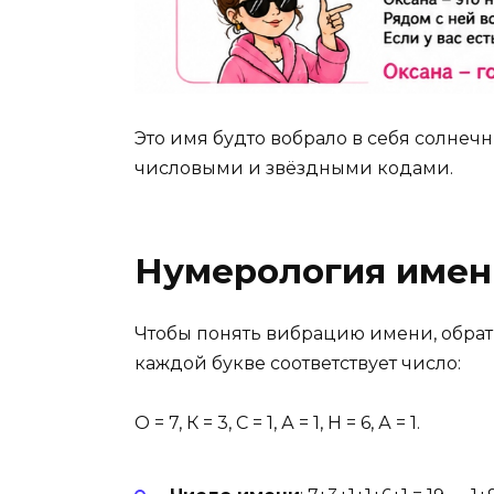
Это имя будто вобрало в себя солнеч
числовыми и звёздными кодами.
Нумерология имени
Чтобы понять вибрацию имени, обрат
каждой букве соответствует число:
О = 7, К = 3, С = 1, А = 1, Н = 6, А = 1.