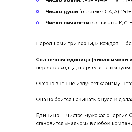
Число имени
: 7+3+1+1+6+1 = 19 → 1+9
Число души
(гласные О, А, А): 7+1+1
Число личности
(согласные К, С, Н)
Перед нами три грани, и каждая — бр
Солнечная единица (число имени и
первопроходца, творческого импульс
Оксана внешне излучает харизму, нез
Она не боится начинать с нуля и делае
Единица — чистая мужская энергия С
становится «маяком» в любой компан