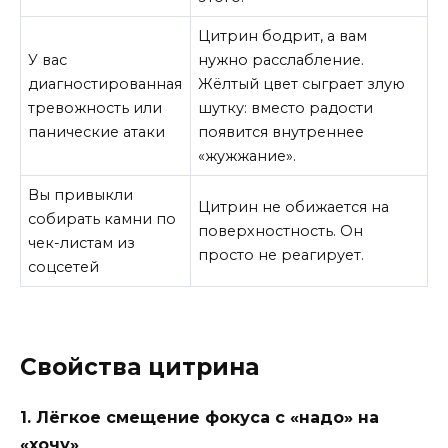
Цитрин бодрит, а вам
У вас
нужно расслабление.
диагностированная
Жёлтый цвет сыграет злую
тревожность или
шутку: вместо радости
панические атаки
появится внутреннее
«жужжание».
Вы привыкли
Цитрин не обижается на
собирать камни по
поверхностность. Он
чек-листам из
просто не реагирует.
соцсетей
Свойства цитрина
1. Лёгкое смещение фокуса с «надо» на
«хочу»