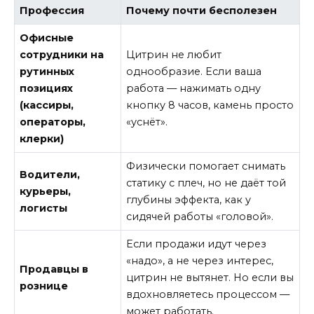
Профессия
Почему почти бесполезен
Офисные
сотрудники на
Цитрин не любит
рутинных
однообразие. Если ваша
позициях
работа — нажимать одну
(кассиры,
кнопку 8 часов, камень просто
операторы,
«уснёт».
клерки)
Физически помогает снимать
Водители,
статику с плеч, но не даёт той
курьеры,
глубины эффекта, как у
логисты
сидячей работы «головой».
Если продажи идут через
«надо», а не через интерес,
Продавцы в
цитрин не вытянет. Но если вы
рознице
вдохновляетесь процессом —
может работать.