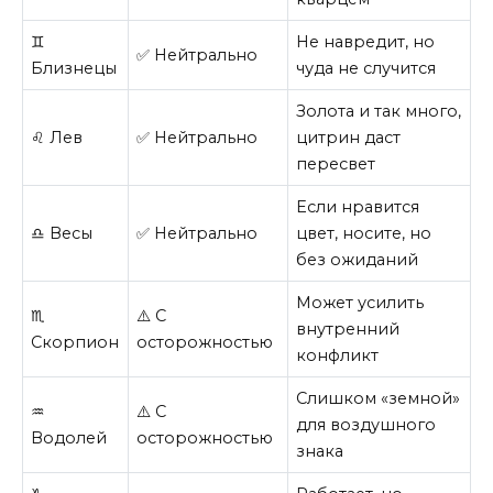
♊
Не навредит, но
✅ Нейтрально
Близнецы
чуда не случится
Золота и так много,
♌ Лев
✅ Нейтрально
цитрин даст
пересвет
Если нравится
♎ Весы
✅ Нейтрально
цвет, носите, но
без ожиданий
Может усилить
♏
⚠️ С
внутренний
Скорпион
осторожностью
конфликт
Слишком «земной»
♒
⚠️ С
для воздушного
Водолей
осторожностью
знака