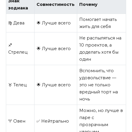
Знак
Совместимость
Почему
зодиака
Помогает начать
♍ Дева
🌟 Лучше всего
жить для себя
Не распыляться на
♐
10 проектов, а
🌟 Лучше всего
Стрелец
доделать хотя бы
один
Вспомнить, что
удовольствие —
♉ Телец
🌟 Лучше всего
это не только
вредный торт на
ночь
Можно, но лучше в
паре с
♈ Овен
✅ Нейтрально
прозрачным
кварцем