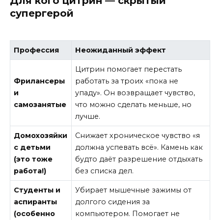
Для кого цитрин — скрытый
супергерой
Профессия
Неожиданный эффект
Цитрин помогает перестать
Фрилансеры
работать за троих «пока не
и
упаду». Он возвращает чувство,
самозанятые
что можно сделать меньше, но
лучше.
Домохозяйки
Снижает хроническое чувство «я
с детьми
должна успевать всё». Камень как
(это тоже
будто даёт разрешение отдыхать
работа!)
без списка дел.
Студенты и
Убирает мышечные зажимы от
аспиранты
долгого сидения за
(особенно
компьютером. Помогает не