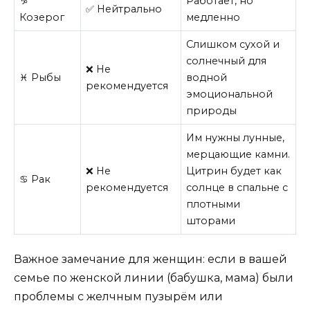
♑
Работает, но
✅ Нейтрально
Козерог
медленно
Слишком сухой и
солнечный для
❌ Не
♓ Рыбы
водной
рекомендуется
эмоциональной
природы
Им нужны лунные,
мерцающие камни.
❌ Не
Цитрин будет как
♋ Рак
рекомендуется
солнце в спальне с
плотными
шторами
Важное замечание для женщин: если в вашей
семье по женской линии (бабушка, мама) были
проблемы с желчным пузырём или