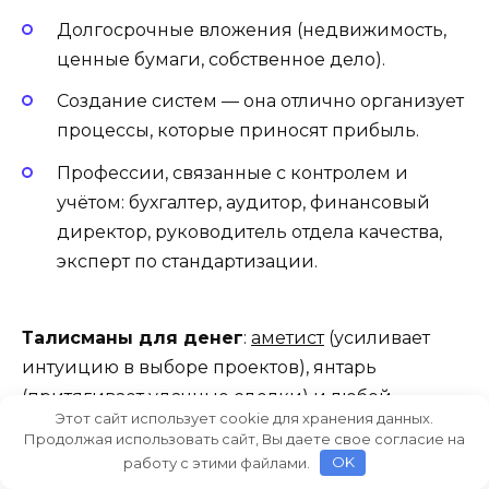
Долгосрочные вложения (недвижимость,
ценные бумаги, собственное дело).
Создание систем — она отлично организует
процессы, которые приносят прибыль.
Профессии, связанные с контролем и
учётом: бухгалтер, аудитор, финансовый
директор, руководитель отдела качества,
эксперт по стандартизации.
Талисманы для денег
:
аметист
(усиливает
интуицию в выборе проектов), янтарь
(притягивает удачные сделки) и любой
Этот сайт использует cookie для хранения данных.
предмет синего цвета на рабочем столе.
Продолжая использовать сайт, Вы даете свое согласие на
Хорошо носить одежду с оттенками синего,
работу с этими файлами.
OK
фиолетового или зелёного, они активируют