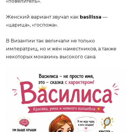
«повелитель».
Женский вариант звучал как
basilissa
—
«царица», «госпожа».
В Византии так величали не только
императриц, но и жён наместников, а также
некоторых монахинь высокого сана.