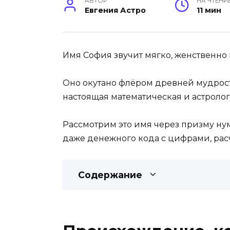
АВТОР
НА ЧТЕНИ
Евгения Астро
11 мин
Имя София звучит мягко, женственно
Оно окутано флёром древней мудрост
настоящая математическая и астроло
Рассмотрим это имя через призму нум
даже денежного кода с цифрами, ра
Содержание