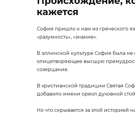
Происхождение, ко
кажется
София пришло к нам из греческого я
«разумность», «знание».
В эллинской культуре София была не 
олицетворяющее высшую премудрость
созерцание.
В христианской традиции Святая Соф
добавило имени ореол духовной стой
Но что скрывается за этой историей н