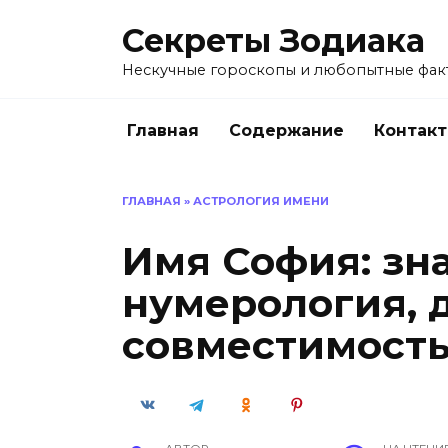
Перейти
Секреты Зодиака
к
содержанию
Нескучные гороскопы и любопытные факт
Главная
Содержание
Контак
ГЛАВНАЯ
»
АСТРОЛОГИЯ ИМЕНИ
Имя София: зн
нумерология, 
совместимост