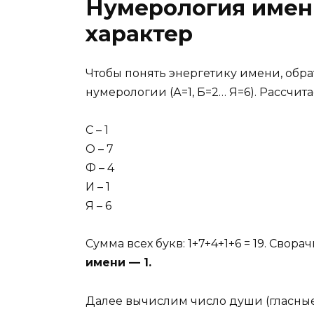
Нумерология имен
характер
Чтобы понять энергетику имени, обр
нумерологии (А=1, Б=2… Я=6). Рассчи
С – 1
О – 7
Ф – 4
И – 1
Я – 6
Сумма всех букв: 1+7+4+1+6 = 19. Сворачи
имени — 1.
Далее вычислим число души (гласные О