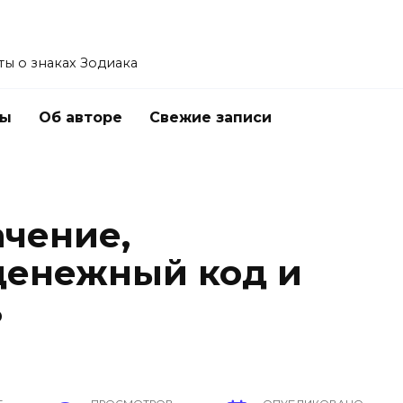
ы о знаках Зодиака
ты
Об авторе
Свежие записи
ачение,
денежный код и
ь